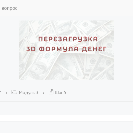
 вопрос
"
Модуль 3
Шаг 5